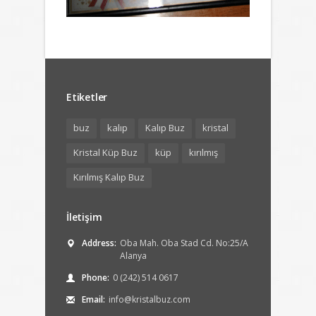
Etiketler
buz
kalıp
Kalıp Buz
kristal
Kristal Küp Buz
küp
kırılmış
Kırılmış Kalıp Buz
İletişim
Address:
Oba Mah. Oba Stad Cd. No:25/A
Alanya
Phone:
0 (242) 514 0617
Email:
info@kristalbuz.com